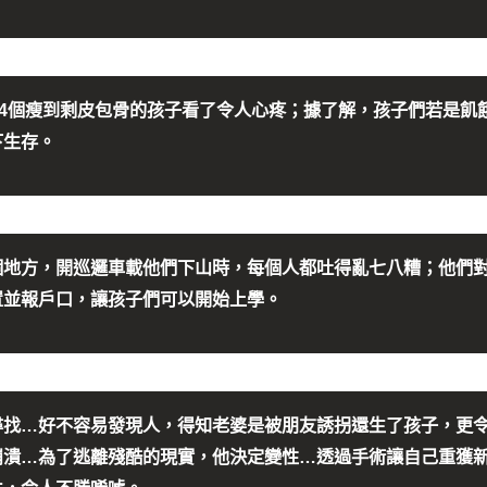
，4個瘦到剩皮包骨的孩子看了令人心疼；據了解，孩子們若是飢
下生存。
個地方，開巡邏車載他們下山時，每個人都吐得亂七八糟；他們
置並報戶口，讓孩子們可以開始上學。
尋找…好不容易發現人，得知老婆是被朋友誘拐還生了孩子，更
崩潰…為了逃離殘酷的現實，他決定變性…透過手術讓自己重獲