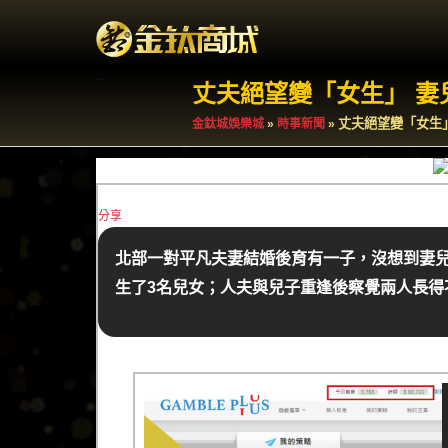
.
.
.
丈夫絕望變「女生」 妻
丈夫絕望變「女生」
金鈦城娛樂城
»
時事新聞
»
分享
北部一對平凡夫妻結婚後育有一子，沒想到妻兒
生了3名兒女；人夫與兒子重逢後察覺兩人長得