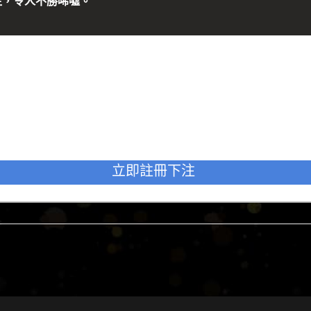
生，令人不勝唏噓。
立即註冊下注