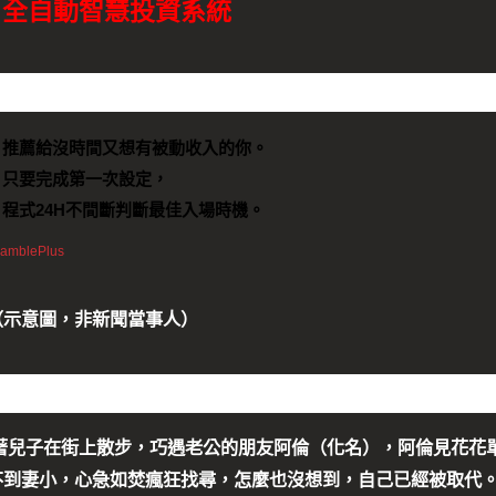
全自動智慧投資系統
推薦給沒時間又想有被動收入的你。
只要完成第一次設定，
程式24H不間斷判斷最佳入場時機。
（示意圖，非新聞當事人）
抱著兒子在街上散步，巧遇老公的朋友阿倫（化名），阿倫見花花
不到妻小，心急如焚瘋狂找尋，怎麼也沒想到，自己已經被取代