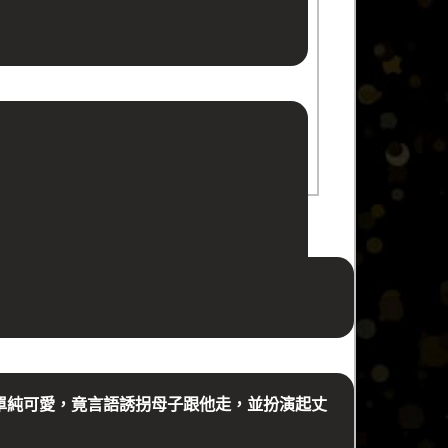
單純可愛，竟言語誘拐母子跟他走，並扮演起丈
。