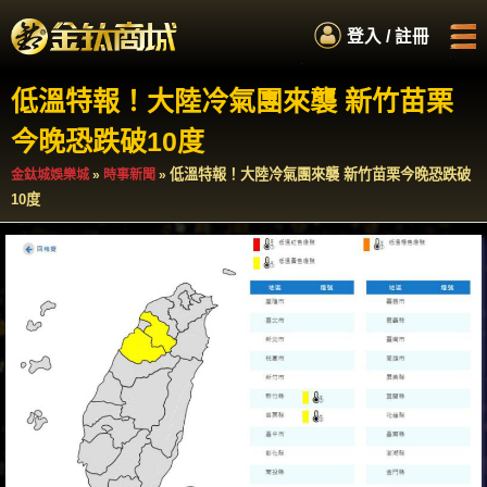
.
登入 / 註冊
.
.
.
低溫特報！大陸冷氣團來襲 新竹苗栗
首頁
娛樂城商城
今晚恐跌破10度
如何累積紅利
服務專員
低溫特報！大陸冷氣團來襲 新竹苗栗今晚恐跌破
金鈦城娛樂城
»
時事新聞
»
10度
百萬扭蛋