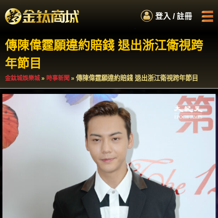
.
登入 / 註冊
.
.
.
傳陳偉霆願違約賠錢 退出浙江衛視跨
首頁
娛樂城商城
年節目
如何累積紅利
服務專員
傳陳偉霆願違約賠錢 退出浙江衛視跨年節目
金鈦城娛樂城
»
時事新聞
»
百萬扭蛋