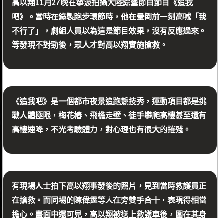
高以翔11月27晚在寧波拍攝大陸綜藝節目節目《追我
吧》。當時在錄製跑步環節時，他在暈倒前一刻高喊「我
不行了」，劇組人員以為這是節目效果，沒有反應過來。
等發現不對勁後，眾人才對高以翔實施搶救。
《追我吧》是一個都市夜景追跑競技秀，運動項目都是挑
戰人體極限，梅花樁、飛檐走壁、徒手攀爬高樓甚至還有
高樓速降，不光考驗體力，對心理也有很大的摧殘。
有現場人士拍下高以翔事發後的照片，見到當時救護員正
在搶救。而同場的陳偉霆等人在旁雙手合十，表現得相當
擔心。畫面中還可見，高以翔被送上救護車後，圍在其身