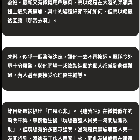
為錢。最新又有微博用戶爆料，高以翔是在大陸的某頒獎
禮上遇到黃景瑜，其中的過程細節不知如何，但高以翔最
後回應「那我去啊」。
未料，似乎一個臨時決定，讓他一去不再複返。噩耗令外
界十分震驚，與他同場一起錄製綜藝的藝人都感到悲傷難
過，有人甚至要接受心理醫生輔導。
節目組還被扒出「口是心非」。《追我吧》在微博發布的
聲明中稱，事情發生後「現場醫護人員第一時間展開救
助」，但現場有許多觀眾證明，當時是黃景瑜等藝人第一
時間趕到，隨後有工作人員圍上來，而此時攝像還在繼續