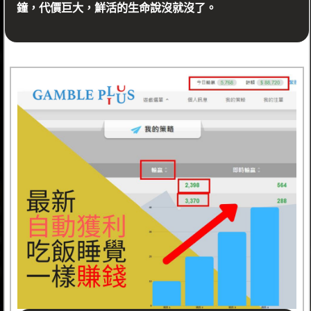
鐘，代價巨大，鮮活的生命說沒就沒了。