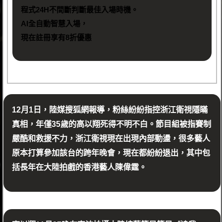
程式24H不間斷判斷最佳入場時機。
AI全自動智慧入場，
現在註冊享有8折優惠
12月1日，陸媒搜狐網報導，粉絲紛紛指控浙江衛視隱瞞
真相，年僅35歲的高以翔死得不明不白。節目組被指賽制
嚴酷和救援不力，浙江衛視現在出現內部動盪，很多藝人
原本打算參加該台的跨年晚會，現在都紛紛退出，其中包
括長年在大陸拍戲的香港藝人陳偉霆。