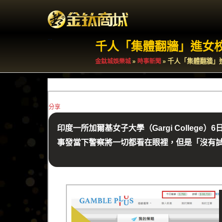
.
.
.
千人「集體翻牆」進女校
千人「集體翻牆」
金鈦城娛樂城
»
時事新聞
»
分享
印度一所加爾基女子大學（Gargi Coll
事發當下警察將一切都看在眼裡，但是「沒有試