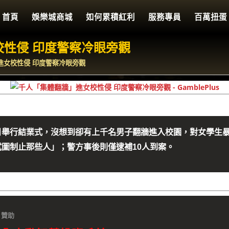
首頁
娛樂城商城
如何累積紅利
服務專員
百萬扭蛋
性侵 印度警察冷眼旁觀
進女校性侵 印度警察冷眼旁觀
ege）6日舉行結業式，沒想到卻有上千名男子翻牆進入校園，對女
圖制止那些人」；警方事後則僅逮補10人到案。
贊助