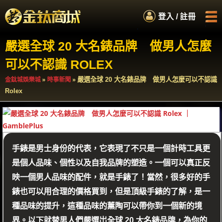
.
登入 / 註冊
.
.
.
嚴選全球 20 大名錶品牌 做男人怎麼
首頁
娛樂城商城
可以不認識 ROLEX
如何累積紅利
服務專員
嚴選全球 20 大名錶品牌 做男人怎麼可以不認識
金鈦城娛樂城
»
時事新聞
»
Rolex
百萬扭蛋
手錶是男士身份的代表，它表現了不只是一個計時工具更
是個人品味、個性以及自我品牌的塑造。一個可以真正反
映一個男人品味的配件，就是手錶了！當然，很多好的手
錶也可以用合理的價格買到，但是頂級手錶的了解，是一
種品味的提升，這種品味的薰陶可以帶你到一個新的境
界。以下就替男人們嚴選岀全球 20 大名錶品牌，為你的