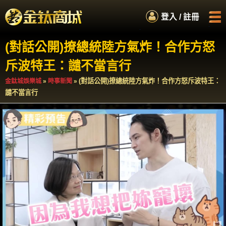
.
登入 / 註冊
.
.
.
(對話公開)撩總統陸方氣炸！合作方怒
首頁
娛樂城商城
斥波特王：譴不當言行
如何累積紅利
服務專員
(對話公開)撩總統陸方氣炸！合作方怒斥波特王：
金鈦城娛樂城
»
時事新聞
»
譴不當言行
百萬扭蛋