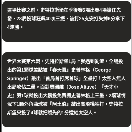
這場比賽之前，史特拉斯堡在季後賽5場出賽4場擔任先
發，28局投球狂飆40次三振，被打25支安打失掉6分拿下
4連勝。
世界大賽第六戰，史特拉斯堡1局上就遇到亂流，全場投
出的第1顆球差點被『春天哥』史普林格（George
Springer）敲出「首局首打席首球」全壘打！太空人無人
出局攻佔二壘。面對奧圖維（Jose Altuve）『天才小
史』第1球就投出大暴投免費讓史普林格上三壘，2壞球情
況下1顆外角曲球被『阿土伯』敲出高飛犧牲打，史特拉
斯堡只投了4球就把領先的1分還給太空人。