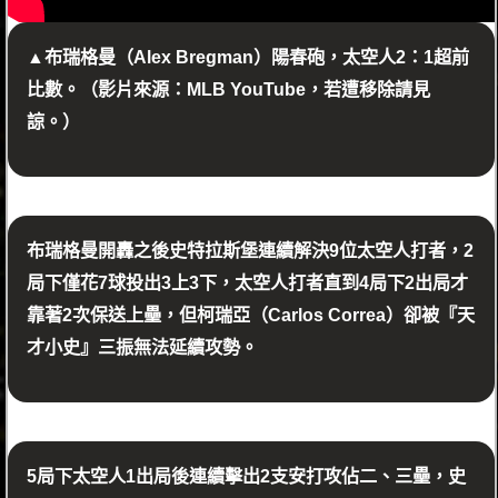
▲布瑞格曼（Alex Bregman）陽春砲，太空人2：1超前
比數。（影片來源：MLB YouTube，若遭移除請見
諒。）
布瑞格曼開轟之後史特拉斯堡連續解決9位太空人打者，2
局下僅花7球投出3上3下，太空人打者直到4局下2出局才
靠著2次保送上壘，但柯瑞亞（Carlos Correa）卻被『天
才小史』三振無法延續攻勢。
5局下太空人1出局後連續擊出2支安打攻佔二、三壘，史