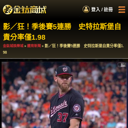
.
登入 / 註冊
.
.
.
影／狂！季後賽5連勝 史特拉斯堡自
首頁
娛樂城商城
責分率僅1.98
如何累積紅利
服務專員
影／狂！季後賽5連勝 史特拉斯堡自責分率僅1.
金鈦城娛樂城
»
體育新聞
»
98
百萬扭蛋