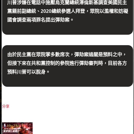
川普涉嫌在電話中施壓烏克蘭總統澤倫斯基調查美國民主
黨籍前副總統、2020總統參選人拜登，眾院以濫權和妨礙
國會調查兩項罪名提出彈劾案。
由於民主黨在眾院掌多數席次，彈劾案過關是預料之中，
但接下來在共和黨控制的參院進行彈劾審判時，目前各方
預料川普可以脫身。
分享