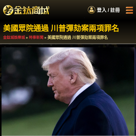
.
登入 / 註冊
.
.
.
美國眾院通過 川普彈劾案兩項罪名
首頁
娛樂城商城
美國眾院通過 川普彈劾案兩項罪名
金鈦城娛樂城
»
時事新聞
»
如何累積紅利
服務專員
百萬扭蛋