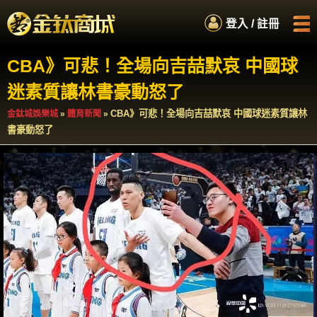
.
登入 / 註冊
.
.
.
CBA》可悲！全場向吉喆默哀 中國球
首頁
娛樂城商城
迷素質讓林書豪動怒了
如何累積紅利
服務專員
CBA》可悲！全場向吉喆默哀 中國球迷素質讓林
金鈦城娛樂城
»
體育新聞
»
書豪動怒了
百萬扭蛋