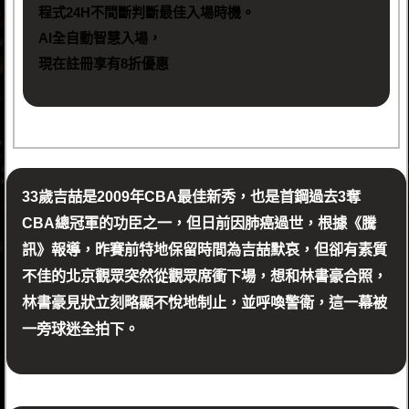
程式24H不間斷判斷最佳入場時機。
AI全自動智慧入場，
現在註冊享有8折優惠
33歲吉喆是2009年CBA最佳新秀，也是首鋼過去3奪
CBA總冠軍的功臣之一，但日前因肺癌過世，根據《騰
訊》報導，昨賽前特地保留時間為吉喆默哀，但卻有素質
不佳的北京觀眾突然從觀眾席衝下場，想和林書豪合照，
林書豪見狀立刻略顯不悅地制止，並呼喚警衛，這一幕被
一旁球迷全拍下。