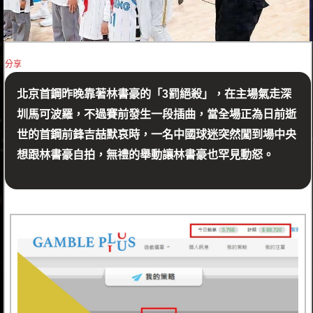
分享
北京首鋼昨晚靠著林書豪的「3罰絕殺」，在主場氣走深
圳馬可波羅，不過賽前發生一段插曲，當全場正為日前逝
世的首鋼前鋒吉喆默哀時，一名中國球迷突然闖到場中央
想跟林書豪自拍，無禮的舉動讓林書豪也罕見動怒。